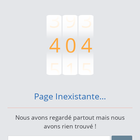
3
9
3
4
0
4
5
1
5
6
2
6
Page Inexistante...
7
3
7
Nous avons regardé partout mais nous
avons rien trouvé !