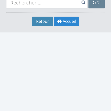
8
4
8
Go!
9
5
9
Retour
Accueil
0
6
0
1
7
1
2
8
2
3
9
3