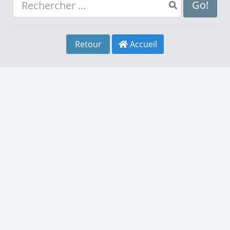
8
4
8
Go!
9
5
9
Retour
Accueil
0
6
0
1
7
1
2
8
2
3
9
3