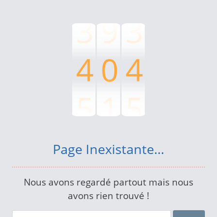
3
9
3
4
0
4
5
1
5
6
2
6
Page Inexistante...
7
3
7
Nous avons regardé partout mais nous
avons rien trouvé !