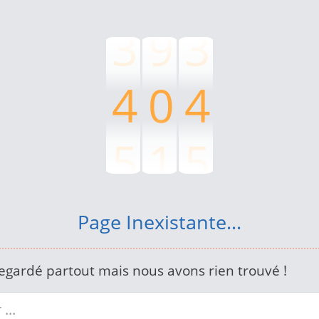
3
9
3
4
0
4
5
1
5
6
2
6
Page Inexistante...
7
3
7
egardé partout mais nous avons rien trouvé !