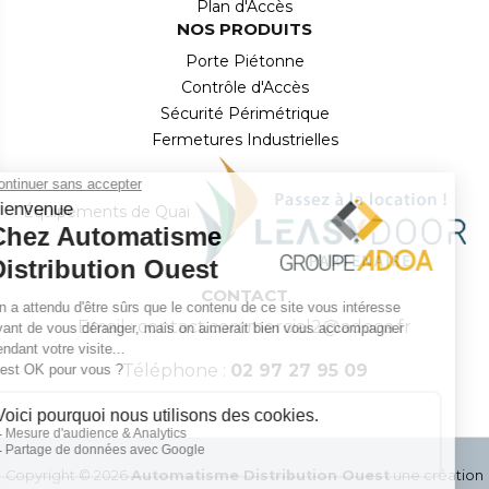
Plan d'Accès
NOS PRODUITS
Porte Piétonne
Contrôle d'Accès
Sécurité Périmétrique
Fermetures Industrielles
Équipements de Quai
CONTACT
Email : contact.commercial2@adooa.fr
Téléphone :
02 97 27 95 09
Copyright ©
2026
Automatisme Distribution Ouest
une création