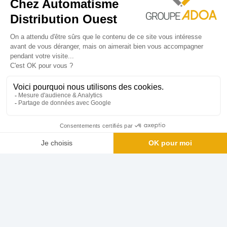
CONTACT
Email : contact.commercial2@adooa.fr
Téléphone :
02 97 27 95 09
Copyright ©
2026
Automatisme Distribution Ouest
une création
Sudmédia Publicité
Mentions légales
|
Politique de confidentialité
|
Admin