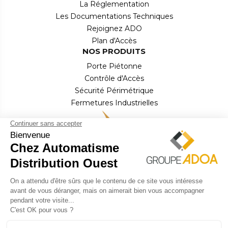
La Réglementation
Les Documentations Techniques
Rejoignez ADO
Plan d'Accès
NOS PRODUITS
Porte Piétonne
Contrôle d'Accès
Sécurité Périmétrique
Fermetures Industrielles
Équipements de Quai
CONTACT
Email : contact.commercial2@adooa.fr
Téléphone :
02 97 27 95 09