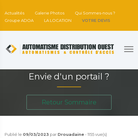
Actualités
Galerie Photos
Qui Sommes-nous ?
Groupe ADOA
LA LOCATION
VOTRE DEVIS
Envie d'un portail ?
Retour Sommaire
Publié le
09/03/2023
par
Drouadaine
- 1155 vue(s)