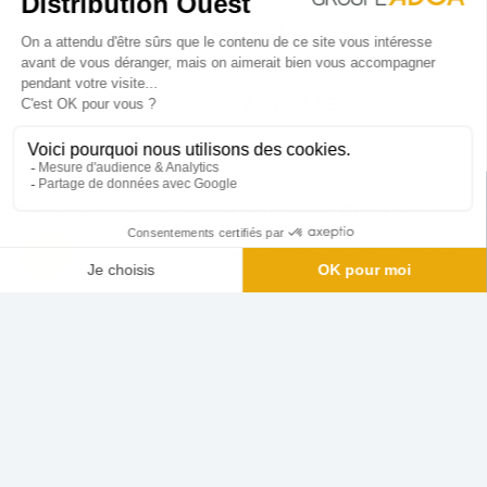
CONTACT
Email : contact.commercial2@adooa.fr
Téléphone :
02 97 27 95 09
Copyright ©
2026
Automatisme Distribution Ouest
une création
Sudmédia Publicité
Mentions légales
|
Politique de confidentialité
|
Admin